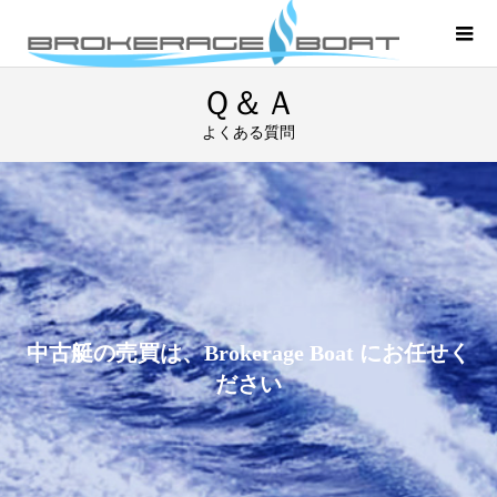
Ｑ＆Ａ
よくある質問
中古艇の売買は、Brokerage Boat にお任せく
ださい